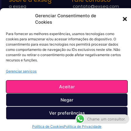
sobre a exseg
fale conosco
a exseg
contato@exseg.com
Gerenciar Consentimento de
propósito
+55 (27) 2125-0400
Cookies
política de privacidade
compartilhe
termos de uso
Para fornecer as melhores experiências, usamos tecnologias como
cookies para armazenar e/ou acessar informações do dispositivo. O
consentimento para essas tecnologias nos permitirá processar dados
como comportamento de navegação ou IDs exclusivos neste site. Não
consentir ou retirar o consentimento pode afetar negativamente certos
recursos e funções.
Exseg Partners Corretora de Seguros © - 2024 - CNPJ:
48.390.229/0001-06 | por
RAPT SEO
Gerenciar serviços
Aceitar
Negar
Ver preferências
Chame um consultor.
Política de Cookies
Política de Privacidade