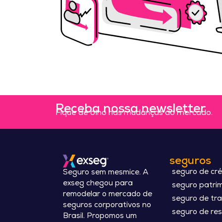
Receba nossa newsletter
Fique de olho nas mudanças do mercado.
seguros
seguro de cré
Seguro sem mesmice. A
exseg chegou para
seguro patrim
remodelar o mercado de
seguro de tr
seguros corporativos no
seguro de res
Brasil. Propomos um