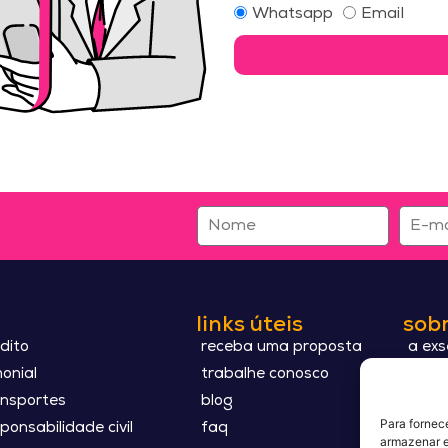
Whatsapp
Email
links úteis
sobr
dito
receba uma proposta
a ex
onial
trabalhe conosco
propó
ansportes
blog
polít
Para fornec
ponsabilidade civil
faq
term
armazenar e