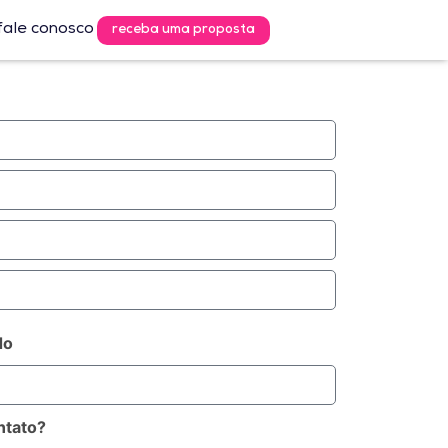
fale conosco
receba uma proposta
do
ntato?