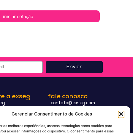
iniciar cotação
Enviar
e a exseg
fale conosco
seg
contato@exseg.com
sito
+55 (27) 2125-0400
Gerenciar Consentimento de Cookies
ica de privacidade
er as melhores experiências, usamos tecnologias como cookies para
compartilhe
os de uso
/ou acessar informações do dispositivo. O consentimento para essas