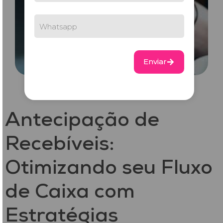
Enviar
Antecipação de
Recebíveis:
Otimizando seu Fluxo
de Caixa com
Estratégias