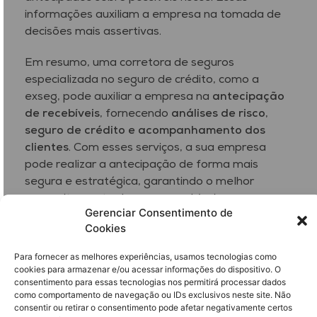
informações auxiliam a empresa na tomada de
decisões mais assertivas.
Em resumo, uma corretora de seguros
especializada no seguro de crédito, como a
exseg, pode auxiliar a empresa na
antecipação
de recebíveis
, fornecendo
análises de risco
,
seguro de crédito
e acompanhamento dos
clientes
. Com esses serviços, a sua empresa
pode realizar a antecipação de forma mais
segura e estratégica, garantindo o melhor
aproveitamento dos seus recebíveis.
Gerenciar Consentimento de
Cookies
Para fornecer as melhores experiências, usamos tecnologias como
Antecipe com confiança: proteja seus
cookies para armazenar e/ou acessar informações do dispositivo. O
recebíveis com seguro de crédito
consentimento para essas tecnologias nos permitirá processar dados
como comportamento de navegação ou IDs exclusivos neste site. Não
consentir ou retirar o consentimento pode afetar negativamente certos